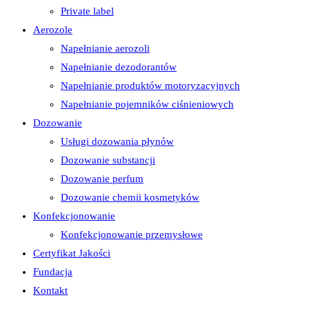
Private label
Aerozole
Napełnianie aerozoli
Napełnianie dezodorantów
Napełnianie produktów motoryzacyjnych
Napełnianie pojemników ciśnieniowych
Dozowanie
Usługi dozowania płynów
Dozowanie substancji
Dozowanie perfum
Dozowanie chemii kosmetyków
Konfekcjonowanie
Konfekcjonowanie przemysłowe
Certyfikat Jakości
Fundacja
Kontakt